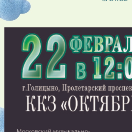
Волшебная сказка про девочку Алису, которая
неожиданно попадает из самой обычной
обстановки в
невероятный мир, странных и причудливых людей и
зверей.
Спектакль пронизан таинственным волшебством и