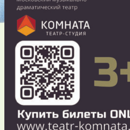
невероятными превращениями.
Конечно же Вы встретитесь со всеми давно
полюбившимися персонажами – Белым
кроликом,
Чеширским котом, Безумным шляпником, Гусеницей,
Красной королевой и
многими другими героями этой
сказки, но самое главное, что все эти увлекательные
приключения сопровождаются веселыми песнями,
задорными танцами и непременным
атрибутом
современных спектаклей – интерактивом со зрителями
в зале.
(1 час 10 мин. с антрактом)
Режиссер — постановщик заслуженная артистка РФ
Наталья Калягина.
Художник – постановщик Дмитрий Брылин.