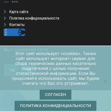
Карта сайта
Политика конфиденциальности
Контакты
Мы в социальных сетях:
Этот сайт использует «cookies». Также
сайт использует интернет-сервис для
сбора технических данных касательно
посетителей с целью получения
статистической информации. Если Вы
продолжите использовать сайт, мы будем
считать что Вас это устраивает.
СОГЛАСЕН
© Голицынский культурно-досуговый центр
ПОЛИТИКА КОНФИДЕНЦИАЛЬНОСТИ
Обслуживание и хостинг сайта — "RED COMPANY"