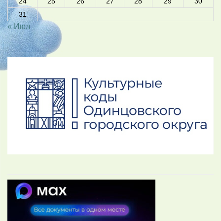
24
25
26
27
28
29
30
31
« Июл