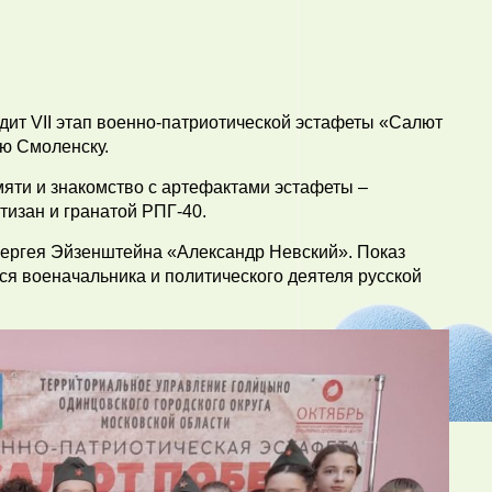
дит VII этап военно-патриотической эстафеты «Салют
ою Смоленску.
мяти и знакомство с артефактами эстафеты –
изан и гранатой РПГ-40.
ергея Эйзенштейна «Александр Невский». Показ
я военачальника и политического деятеля русской