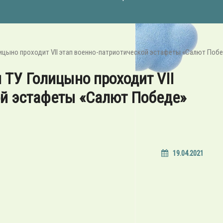
олицыно проходит VII этап военно-патриотической эстафеты «Салют Поб
и ТУ Голицыно проходит VII
ой эстафеты «Салют Победе»
19.04.2021