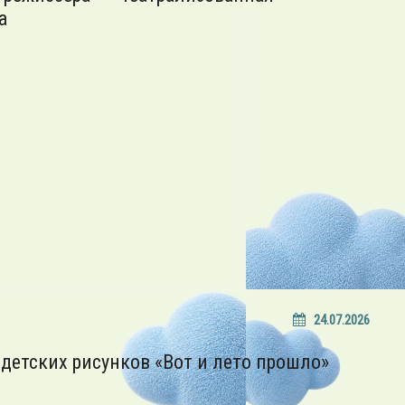
а
24.07.2026
детских рисунков «Вот и лето прошло»