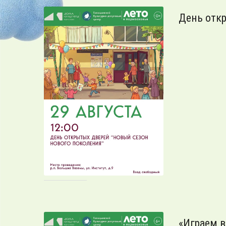
День отк
«Играем в