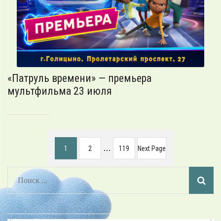
«Патруль времени» — премьера
мультфильма 23 июля
Page
Page
…
Page
1
2
119
Next Page