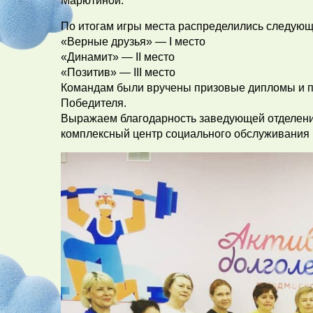
Марютиной.
По итогам игры места распределились следующ
«Верные друзья» — I место
«Динамит» — II место
«Позитив» — III место
Командам были вручены призовые дипломы и по
Победителя.
Выражаем благодарность заведующей отделен
комплексный центр социального обслуживания 