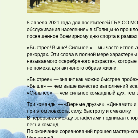
8 апреля 2021 года для посетителей ГБУ СО М
обслуживания населения» в г.Голицыно прошло
посвященное Всемирному дню спорта в рамках
«Быстрее! Выше! Сильнее!» – мы часто использу
рекордах. Эти слова в полной мере характерны 
называемого «серебряного возраста», которые 
не помеха для активного образа жизни.
«Быстрее» — значит как можно быстрее пробеж
«Выше» — чем выше качество выполнений всех 
«Сильнее» — чем сильнее командный дух, тем
Три команды — «Верные друзья», «Динамит» и 
при этом ловкость, силу, быстроту и смекалку.
В перерывах между эстафетами поднимал спор
песни команд.
По окончании соревнований прошел мастер-кла