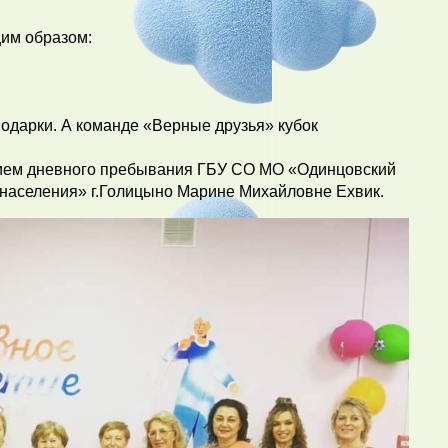
им образом:
дарки. А команде «Верные друзья» кубок
ием дневного пребывания ГБУ СО МО «Одинцовский
населения» г.Голицыно Марине Михайловне Ехвик.