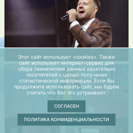
Этот сайт использует «cookies». Также
сайт использует интернет-сервис для
сбора технических данных касательно
посетителей с целью получения
статистической информации. Если Вы
продолжите использовать сайт, мы будем
считать что Вас это устраивает.
СОГЛАСЕН
ПОЛИТИКА КОНФИДЕНЦИАЛЬНОСТИ