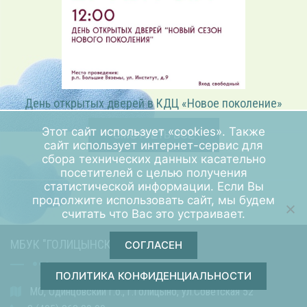
«Играем в режиссёра» — театрализованная программа
Этот сайт использует «cookies». Также
СМОТРЕТЬ ВСЕ
сайт использует интернет-сервис для
сбора технических данных касательно
посетителей с целью получения
статистической информации. Если Вы
продолжите использовать сайт, мы будем
считать что Вас это устраивает.
МБУК "ГОЛИЦЫНСКИЙ КДЦ"
СОГЛАСЕН
ПОЛИТИКА КОНФИДЕНЦИАЛЬНОСТИ
МО, Одинцовский г.о., г.Голицыно, ул.Советская 52