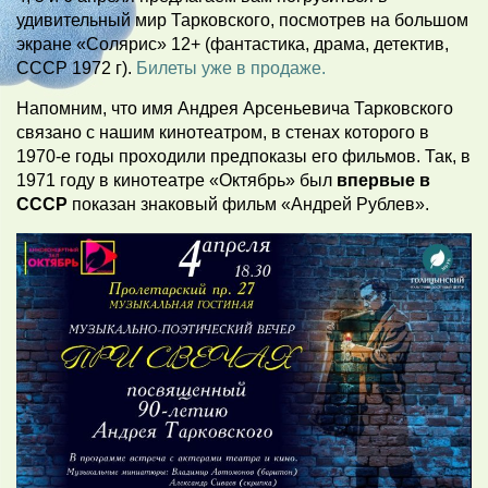
удивительный мир Тарковского, посмотрев на большом
экране «Солярис» 12+ (фантастика, драма, детектив,
СССР 1972 г).
Билеты уже в продаже.
Напомним, что имя Андрея Арсеньевича Тарковского
связано с нашим кинотеатром, в стенах которого в
1970-е годы проходили предпоказы его фильмов. Так, в
1971 году в кинотеатре «Октябрь» был
впервые в
СССР
показан знаковый фильм «Андрей Рублев».