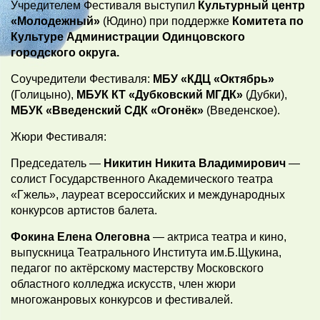
Учредителем Фестиваля выступил
Культурный центр
«Молодежный»
(Юдино) при поддержке
Комитета по
Культуре Администрации Одинцовского
городского округа.
Соучредители Фестиваля:
МБУ «КДЦ «Октябрь»
(Голицыно),
МБУК КТ «Дубковский МГДК»
(Дубки),
МБУК «Введенский СДК «Огонёк»
(Введенское).
Жюри Фестиваля:
Председатель —
Никитин Никита Владимирович
—
солист Государственного Академического театра
«Гжель», лауреат всероссийских и международных
конкурсов артистов балета.
Фокина Елена Олеговна
— актриса театра и кино,
выпускница Театрального Института им.Б.Щукина,
педагог по актёрскому мастерству Московского
областного колледжа искусств, член жюри
многожанровых конкурсов и фестивалей.