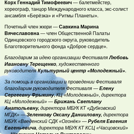
Корх Геннадий Тимофеевич
— балетмейстер,
хореограф, танцор Международного класса, экс-солист
ансамбля «Берёзка» и «Ритмы Планеты».
Почетный член жюри —
Савкина Марина
Вячеславовна
— член Общественной Палаты
Одинцовского городского округа, руководитель
Благотворительного фонда «Доброе сердце».
Благодарим за идею организации Фестиваля
Любовь
Ивановну Терещенко
, художественного
руководителя
Культурный центр «Молодежный»
.
За помощь в организации и проведении Фестиваля
благодарим руководителя Фестиваля —
Елену
Сергеевну Фрыкину
,
КЦ «Молодежный»
,
директора
КЦ «Молодежный» —
Брижань Светлану
Анатольевну,
директора
МБУК КТ «Дубковский
МГДК»
—
Зеленкову Оксану Данииловну,
директора
МБУК «Введенский СДК «Огонёк»
—
Рубеля Евгения
Евгеньевича
, директора МБУК КТ КСЦ «Часцовский»