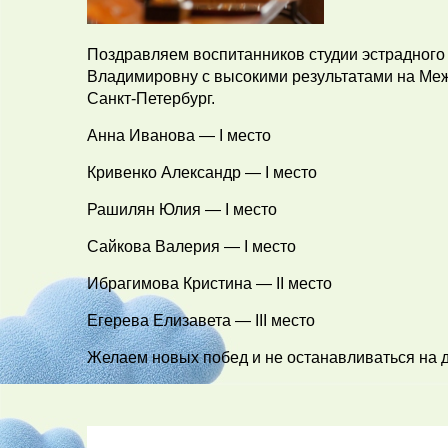
Поздравляем воспитанников студии эстрадного
Владимировну с высокими результатами на Ме
Санкт-Петербург.
Анна Иванова — I место
Кривенко Александр — I место
Рашилян Юлия — I место
Сайкова Валерия — I место
Ибрагимова Кристина — II место
Егерева Елизавета — III место
Желаем новых побед и не останавливаться на д