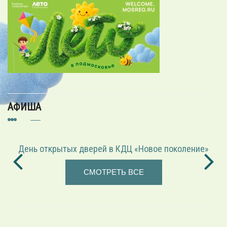
АФИША
День открытых дверей в КДЦ «Новое поколение»
«И
СМОТРЕТЬ ВСЕ