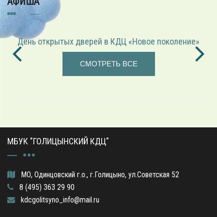
АФИША
е»
«Играем в режиссёра» — театрализованная прогр
СМОТРЕТЬ ВСЕ
МБУК "ГОЛИЦЫНСКИЙ КДЦ"
МО, Одинцовский г.о., г.Голицыно, ул.Советская 52
8 (495) 363 29 90
kdcgolitsyno_info@mail.ru