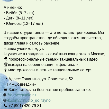
А именно:
• Бейби (5–7 лет)
• Дети (8–11 лет)
• Юниоры (12–17 лет)
В нашей студии танцы — это не только тренировки. Мы
создаём пространство, где объединяются творчество,
дисциплина и самовыражение.
Наших учеников ждут:
✨ участие в грандиозных отчётных концертах в Москве,
🎥 профессиональные съёмки танцевальных видео,
🏆выезды на соревнования и фестивали,
☀️ мастер-классы и летние танцевальные лагеря.
📍 Адрес: Голицыно, ул. Советская, 52
ТТР «Созвездии»
🎟 Запишитесь на бесплатное пробное занятие:
🌐
3fdancestudio.ru
🌐
vk.com/3fstudio_golitsyno
📞 +7 (901) 420-79-81