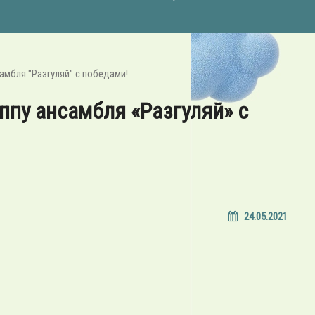
мбля "Разгуляй" с победами!
пу ансамбля «Разгуляй» с
24.05.2021