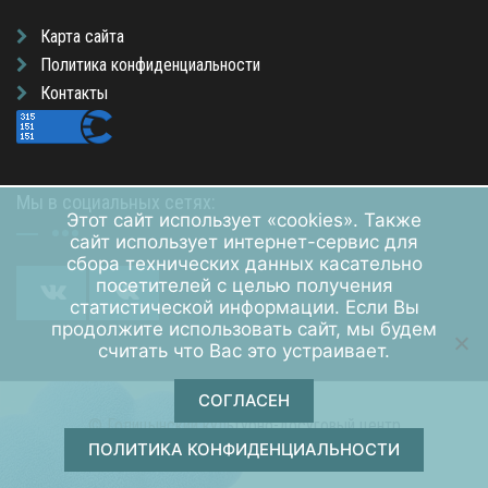
Карта сайта
Политика конфиденциальности
Контакты
Мы в социальных сетях:
Этот сайт использует «cookies». Также
сайт использует интернет-сервис для
сбора технических данных касательно
посетителей с целью получения
статистической информации. Если Вы
продолжите использовать сайт, мы будем
считать что Вас это устраивает.
СОГЛАСЕН
© Голицынский культурно-досуговый центр
ПОЛИТИКА КОНФИДЕНЦИАЛЬНОСТИ
Обслуживание и хостинг сайта — "RED COMPANY"