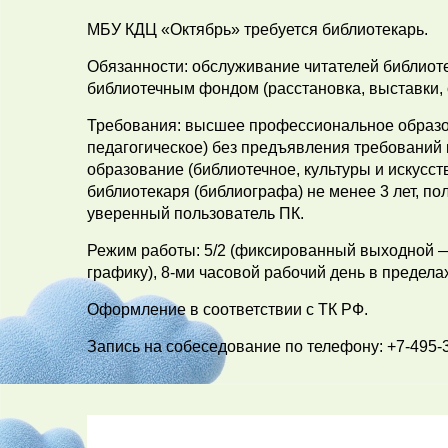
МБУ КДЦ «Октябрь» требуется библиотекарь.
Обязанности: обслуживание читателей библиоте
библиотечным фондом (расстановка, выставки, о
Требования: высшее профессиональное образова
педагогическое) без предъявления требований
образование (библиотечное, культуры и искусст
библиотекаря (библиографа) не менее 3 лет, по
уверенный пользователь ПК.
Режим работы: 5/2 (фиксированный выходной —
графику), 8-ми часовой рабочий день в предел
Оформление в соответствии с ТК РФ.
Запись на собеседование по телефону: +7-495-36