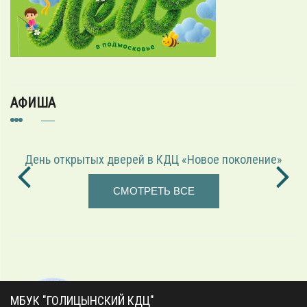
АФИША
околение»
«Играем в режиссёра» — театрализованн
СМОТРЕТЬ ВСЕ
МБУК "ГОЛИЦЫНСКИЙ КДЦ"