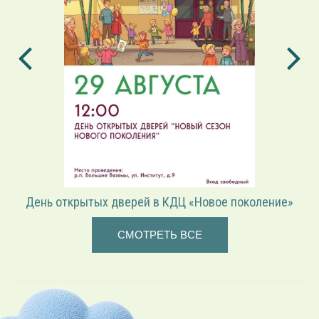
нь открытых дверей в КДЦ «Новое поколение»
«Игр
СМОТРЕТЬ ВСЕ