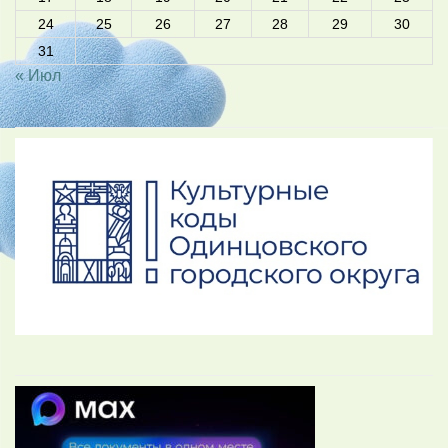
24
25
26
27
28
29
30
31
« Июл